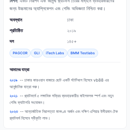
মিশন:
একটি নিরাপদ এবং বহুমুখী প্ল্যাটফর্ম তৈরির মাধ্যমে ব্যবহারকারীদের
জন্য উচ্চমানের অ্যাপ্লিকেশন এবং গেমিং অভিজ্ঞতা নিশ্চিত করা।
অবস্থান
ঢাকা
প্রতিষ্ঠিত
২০১৯
দল
১৪৫+
PAGCOR
GLI
iTech Labs
BMM Testlabs
আমাদের যাত্রা
২০১৯
-- ঢাকার কারওয়ান বাজারে ছোট একটি স্টার্টআপ হিসেবে vb88 এর
আনুষ্ঠানিক যাত্রা শুরু।
২০২১
-- প্ল্যাটফর্মে ৫ লক্ষাধিক সক্রিয় ব্যবহারকারীর মাইলফলক স্পর্শ এবং নতুন
গেমিং ক্যাটাগরি সংযোজন।
২০২৩
-- আন্তর্জাতিক নিরাপত্তা মানদণ্ড অর্জন এবং দক্ষিণ এশিয়ার উদীয়মান টেক
প্ল্যাটফর্ম হিসেবে স্বীকৃতি লাভ।