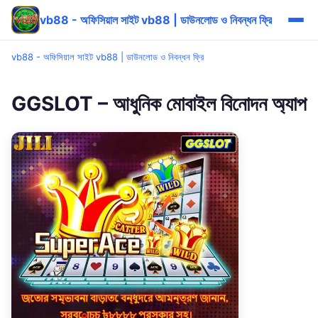
vb88 - অফিসিয়াল সাইট vb88 | ডাউনলোড ও নিবন্ধন ফ্রি
vb88 - অফিসিয়াল সাইট vb88 | ডাউনলোড ও নিবন্ধন ফ্রি
GGSLOT – আধুনিক মোবাইল বিনোদন অ্যাপ